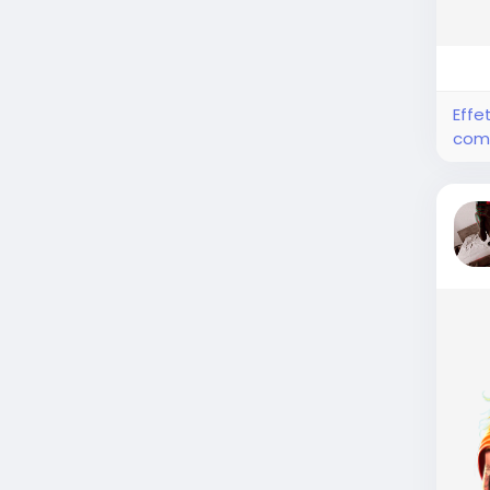
Effe
com