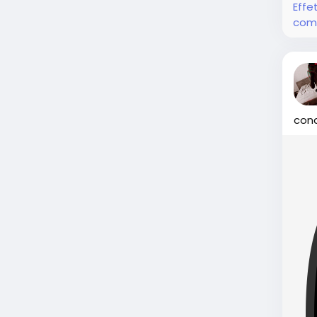
Effe
com
cond