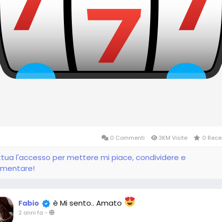
0 Commenti
3KM Visite
0 Rece
ttua l'accesso per mettere mi piace, condividere e
mentare!
è Mi sento.. Amato
Fabio
2 anni fa
-