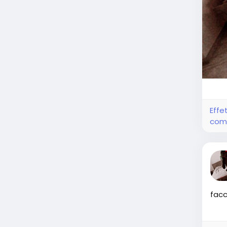
Effe
com
fac