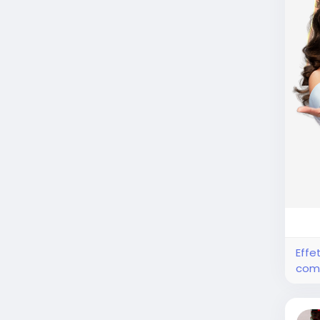
Effe
com