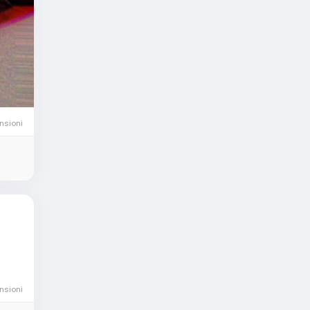
nsioni
nsioni