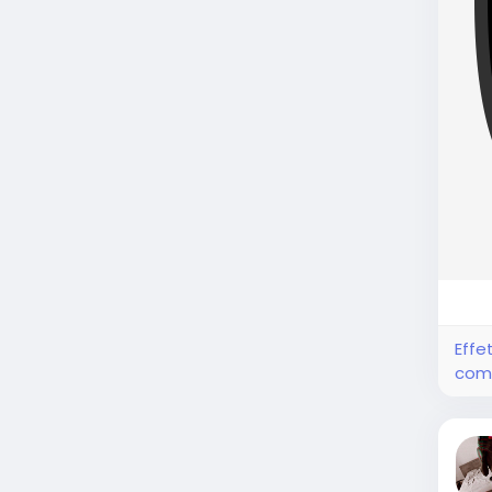
Effe
com