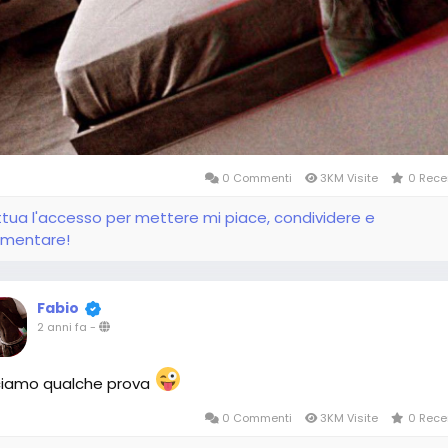
0 Commenti
3KM Visite
0 Rece
ttua l'accesso per mettere mi piace, condividere e
mentare!
Fabio
2 anni fa
-
ciamo qualche prova
0 Commenti
3KM Visite
0 Rece